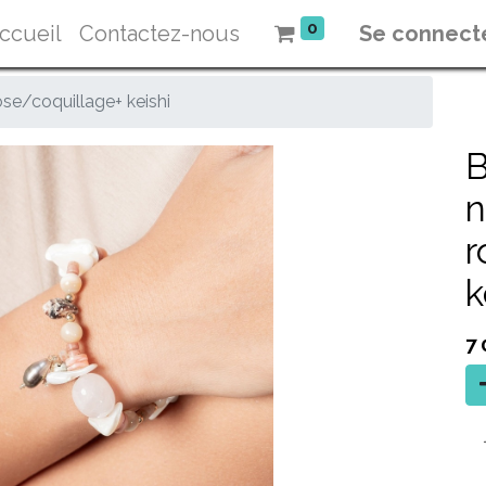
0
ccueil
Contactez-nous
Se connect
e/coquillage+ keishi
B
n
r
k
7 