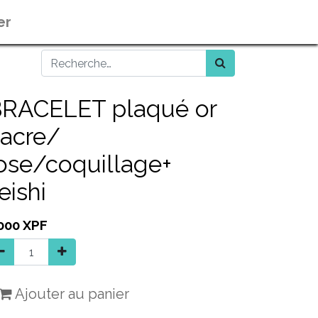
er
RACELET plaqué or
acre/
ose/coquillage+
eishi
000
XPF
Ajouter au panier