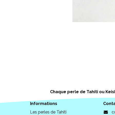
Chaque perle de Tahiti ou Keish
Informations
Cont
Les perles de Tahiti
c