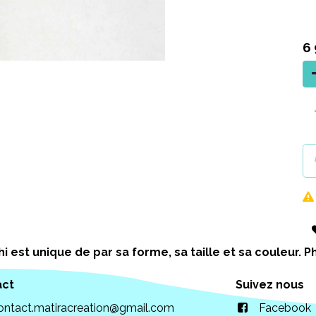
6
i est unique de par sa forme, sa taille et sa couleur.
act
Suivez nous
ontact.matiracreation@gmail.com
Facebook