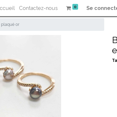
0
ccueil
Contactez-nous
Se connect
- plaqué or
B
e
Ta